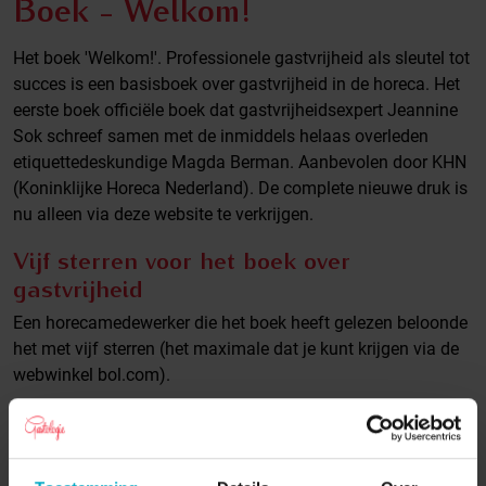
Boek - Welkom!
Het boek 'Welkom!'. Professionele gastvrijheid als sleutel tot
succes is een basisboek over gastvrijheid in de horeca. Het
eerste boek officiële boek dat gastvrijheidsexpert Jeannine
Sok schreef samen met de inmiddels helaas overleden
etiquettedeskundige Magda Berman. Aanbevolen door KHN
(Koninklijke Horeca Nederland). De complete nieuwe druk is
nu alleen via deze website te verkrijgen.
Vijf sterren voor het boek over
gastvrijheid
Een horecamedewerker die het boek heeft gelezen beloonde
het met vijf sterren (het maximale dat je kunt krijgen via de
webwinkel bol.com).
‘Een boek voor baas, medewerker en gast. De meeste
mensen zullen wel weten hoe het "moet" in de horeca, maar
als je dat nog niet wist; weet je het nu. Al met al een leuk en