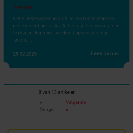
Terras
Het Pinksterweekend 2020 is een hele bijzondere,
een moment om voor altijd in mijn herinnering mee
te dragen. Een mooi weekend op een van mijn
favorie ...
Lees verder
28-02-2023
8 van 13 artikelen
«
Volgende
Vorige
»