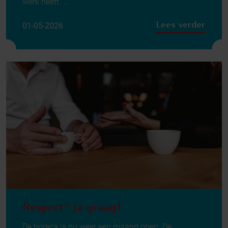
werk heeft. ...
Lees verder
01-05-2026
Respect? Ja graag!
De horeca is nu weer een maand open. De