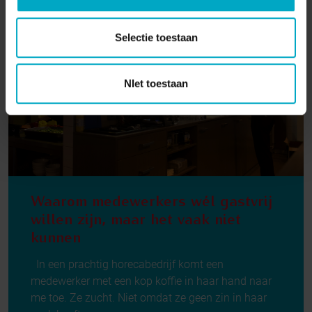
Selectie toestaan
NIet toestaan
Waarom medewerkers wél gastvrij
willen zijn, maar het vaak niet
kunnen
In een prachtig horecabedrijf komt een
medewerker met een kop koffie in haar hand naar
me toe. Ze zucht. Niet omdat ze geen zin in haar