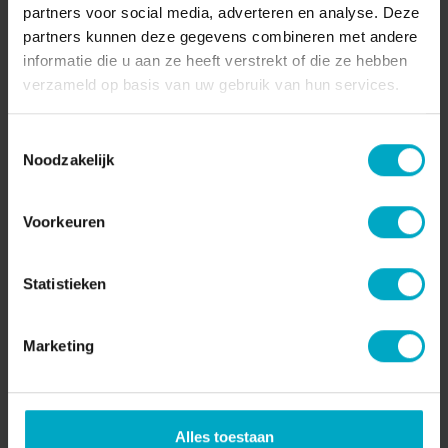
partners voor social media, adverteren en analyse. Deze
partners kunnen deze gegevens combineren met andere
informatie die u aan ze heeft verstrekt of die ze hebben
verzameld op basis van uw gebruik van hun services.
Toestemmingsselectie
Noodzakelijk
“Waarom jouw leiderschap de
Voorkeuren
gastbeleving maakt of breekt”
Statistieken
“Waarom jouw leiderschap de gastbeleving maakt
of breekt” Hoe draag jij het vak van gastvrijheid
over? In de horeca maakt gastvrijheid het verschi ...
Marketing
Lees verder
01-05-2026
Alles toestaan