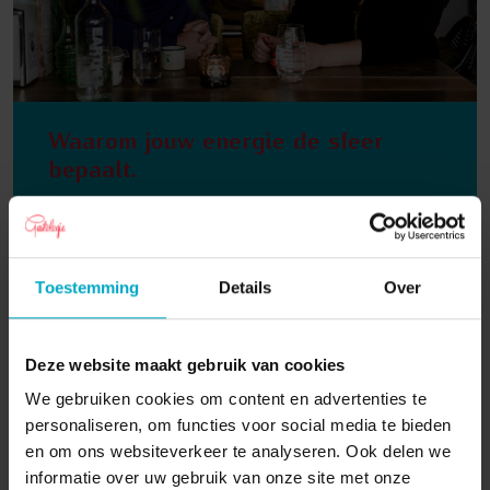
Waarom jouw energie de sfeer
bepaalt.
Positieve energie, de stille geheime kracht van
gastvrijheid: waarom jouw energie de sfeer bepaalt
Door Jeannine Sok – Gastologie In de horeca prate
Toestemming
Details
Over
...
Lees verder
01-05-2026
Deze website maakt gebruik van cookies
We gebruiken cookies om content en advertenties te
personaliseren, om functies voor social media te bieden
en om ons websiteverkeer te analyseren. Ook delen we
informatie over uw gebruik van onze site met onze