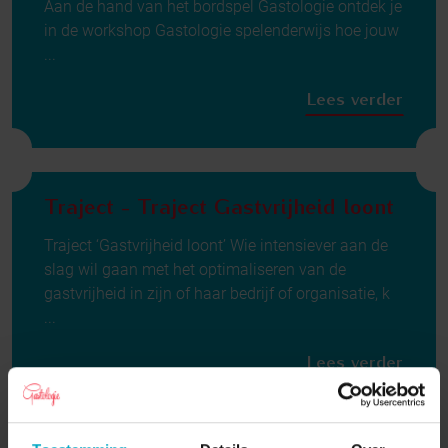
Aan de hand van het bordspel Gastologie ontdek je
in de workshop Gastologie spelenderwijs hoe jouw
...
Lees verder
Traject - Traject Gastvrijheid loont
Traject ‘Gastvrijheid loont’ Wie intensiever aan de
slag wil gaan met het optimaliseren van de
gastvrijheid in zijn of haar bedrijf of organisatie, k
...
Lees verder