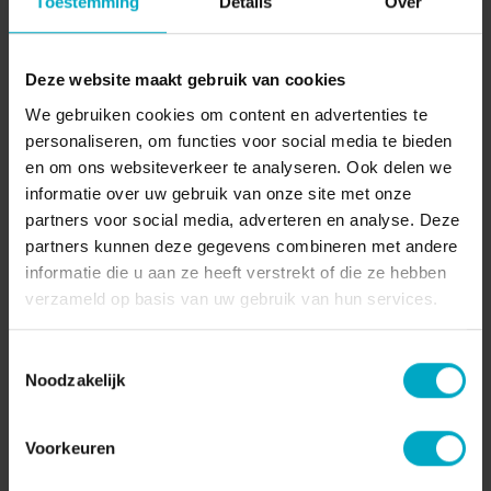
Toestemming
Details
Over
Gastologie - Mystery visit
Uit onderzoek blijkt dat 80 procent van de bedrijven
Deze website maakt gebruik van cookies
denkt dat ze hun bezoekers een gastvrije beleving
We gebruiken cookies om content en advertenties te
bieden. Slechts acht procent bevestigt dat dit ...
personaliseren, om functies voor social media te bieden
Lees verder
en om ons websiteverkeer te analyseren. Ook delen we
informatie over uw gebruik van onze site met onze
partners voor social media, adverteren en analyse. Deze
partners kunnen deze gegevens combineren met andere
informatie die u aan ze heeft verstrekt of die ze hebben
Inspiratietour - Gluren bij de buren
verzameld op basis van uw gebruik van hun services.
Gastologie on tour: inspiratietours Je ontdekt op
deze manier spelenderwijs en op een informele
Toestemmingsselectie
Noodzakelijk
wijze hoe ze in andere bedrijven omgaan met
gastvrijh ...
Voorkeuren
Lees verder