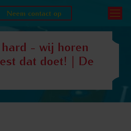
Neem contact op
hard - wij horen
st dat doet! | De
st dat doet! | De Stamtafel S10E05