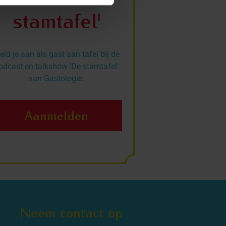
stamtafel'
ld je aan als gast aan tafel bij de
odcast en talkshow 'De stamtafel'
van Gastologie.
Aanmelden
Neem contact op