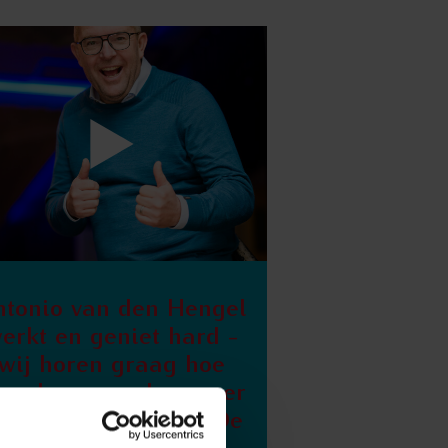
ntonio van den Hengel
erkt en geniet hard -
wij horen graag hoe
eze horecaondernemer
it Soest dat doet! | De
Stamtafel S10E05