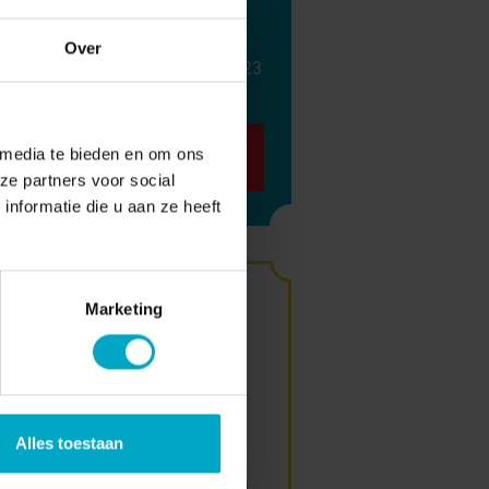
Over
/
34:48
10 NOVEMBER 2023
Luisteren
 media te bieden en om ons
ze partners voor social
nformatie die u aan ze heeft
Word gast
Marketing
aan tafel bij
podcast en
Alles toestaan
talkshow 'De