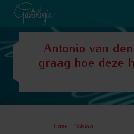
Antonio van den
graag hoe deze h
Home
Podcasts
Antonio van den Hengel werkt en g