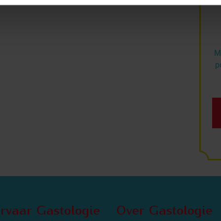
Me
p
rvaar Gastologie
Over Gastologie