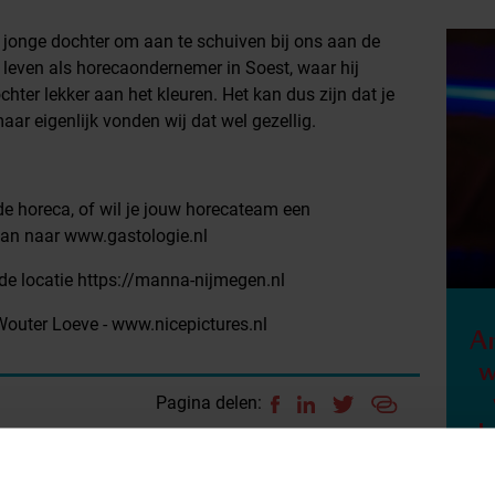
jonge dochter om aan te schuiven bij ons aan de
n leven als horecaondernemer in Soest, waar hij
chter lekker aan het kleuren. Het kan dus zijn dat je
ar eigenlijk vonden wij dat wel gezellig.
 de horeca, of wil je jouw horecateam een
an naar ⁠www.gastologie.nl⁠
e locatie https://manna-nijmegen.nl
outer Loeve - ⁠www.nicepictures.nl
A
w
Pagina delen:
d
u