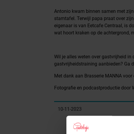
Antonio kwam binnen samen met zijn 
stamtafel. Terwijl papa praat over zij
eigenaar is van Eetcafe Centraal, is do
wat hoort kraken op de achtergrond, ma
Wil je alles weten over gastvrijheid in
gastvrijheidstraining aanbieden? Ga d
Met dank aan Brasserie MANNA voor d
Fotografie en podcastproductie door W
10-11-2023