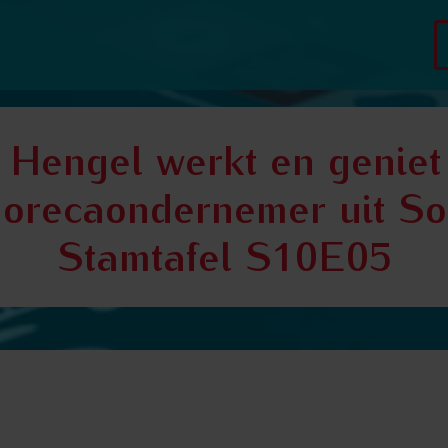
 Hengel werkt en geniet 
orecaondernemer uit Soe
Stamtafel S10E05
eniet hard - wij horen graag hoe deze horecaondernemer uit Soe