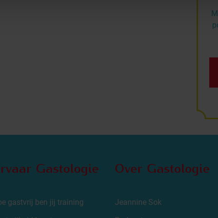
Me
p
rvaar Gastologie
Over Gastologie
e gastvrij ben jij training
Jeannine Sok