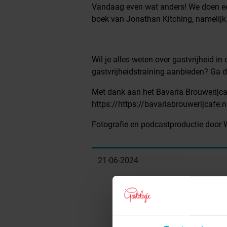
Vandaag even wat anders! We doen een
boek van Jonathan Kitching, namelijk K
Wil je alles weten over gastvrijheid in
gastvrijheidstraining aanbieden? Ga d
Met dank aan het Bavaria Brouwerijcaf
https://https://bavariabrouwerijcafe.n
Fotografie en podcastproductie door W
21-06-2024