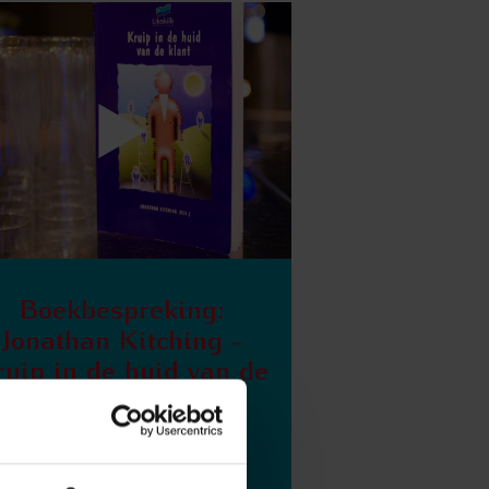
Boekbespreking:
Jonathan Kitching -
ruip in de huid van de
klant | De Stamtafel
/
19:46
21 JUNI 2024