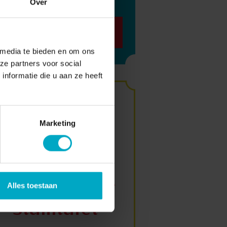
Over
Luisteren
 media te bieden en om ons
ze partners voor social
nformatie die u aan ze heeft
Word gast
Marketing
aan tafel bij
podcast en
talkshow 'De
Alles toestaan
stamtafel'