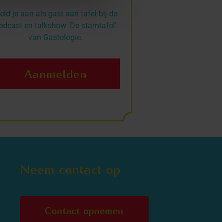
ld je aan als gast aan tafel bij de
odcast en talkshow 'De stamtafel'
van Gastologie.
Aanmelden
Neem contact op
Contact opnemen