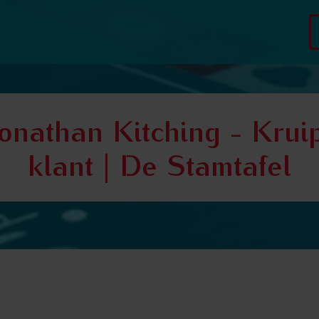
onathan Kitching - Kruip
klant | De Stamtafel
Jonathan Kitching - Kruip in de huid van de klant | De Stamtafe