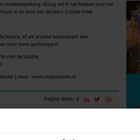
 boekbespreking. Graag wil ik het hebben over het
ruip in de huid van de klant. Luister mee!
 de horeca, of wil je jouw horecateam een
an naar ⁠www.gastologie.nl⁠
e voor de locatie
l/
outer Loeve - ⁠www.nicepictures.nl
Pagina delen:
K