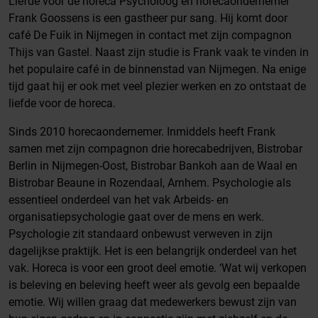
Liefde voor de horeca Psycholoog en horecaondernemer
Frank Goossens is een gastheer pur sang. Hij komt door
café De Fuik in Nijmegen in contact met zijn compagnon
Thijs van Gastel. Naast zijn studie is Frank vaak te vinden in
het populaire café in de binnenstad van Nijmegen. Na enige
tijd gaat hij er ook met veel plezier werken en zo ontstaat de
liefde voor de horeca.
Sinds 2010 horecaondernemer. Inmiddels heeft Frank
samen met zijn compagnon drie horecabedrijven, Bistrobar
Berlin in Nijmegen-Oost, Bistrobar Bankoh aan de Waal en
Bistrobar Beaune in Rozendaal, Arnhem. Psychologie als
essentieel onderdeel van het vak Arbeids- en
organisatiepsychologie gaat over de mens en werk.
Psychologie zit standaard onbewust verweven in zijn
dagelijkse praktijk. Het is een belangrijk onderdeel van het
vak. Horeca is voor een groot deel emotie. ‘Wat wij verkopen
is beleving en beleving heeft weer als gevolg een bepaalde
emotie. Wij willen graag dat medewerkers bewust zijn van