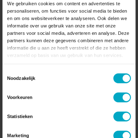
gediend, je moet je gast wel serieus nemen, zonder steeds
We gebruiken cookies om content en advertenties te
aan de knoppen zitten te draaien. Dus dan kun je wel een
personaliseren, om functies voor social media te bieden
plekje adviseren op een iets rustiger plekje, maar de muziek
en om ons websiteverkeer te analyseren. Ook delen we
gaat niet zachter! Spiegelen aan je gast, misschien toch wel
informatie over uw gebruik van onze site met onze
‘u zeggen’ terwijl wij van de ‘je-cultuur’ zijn. Durf te zijn wie je
partners voor social media, adverteren en analyse. Deze
bent voor je gasten, als medewerker, maar zeker ook als
partners kunnen deze gegevens combineren met andere
bedrijf.’
informatie die u aan ze heeft verstrekt of die ze hebben
verzameld op basis van uw gebruik van hun services.
07-12-2021
Toestemmingsselectie
Pagina delen:
Noodzakelijk
Voorkeuren
Statistieken
Marketing