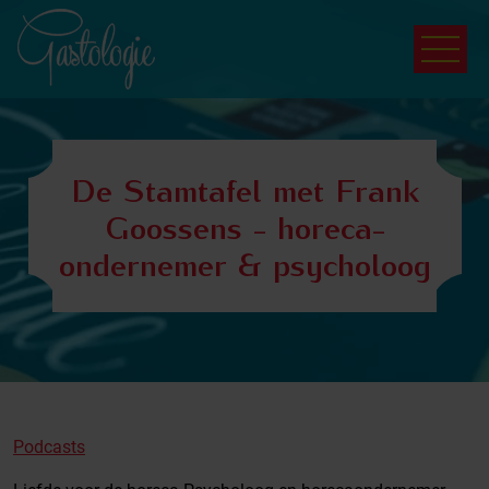
De Stamtafel met Frank
Goossens - horeca-
ondernemer & psycholoog
Podcasts