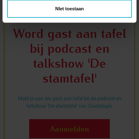
NIet toestaan
Word gast aan tafel
bij podcast en
talkshow 'De
stamtafel'
Meld je aan als gast aan tafel bij de podcast en
talkshow 'De stamtafel' van Gastologie.
Aanmelden