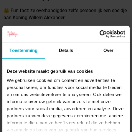
👑 Fun fact: ze overhandigden zelfs persoonlijk een speldje
aan Koning Willem-Alexander.
De Stamtafel
Ze vertellen bij
waarom ze ooit een plek
kregen in het boek
WELKOM
van Magda Berman en
Jeannine Sok en hoe gastvrijheid hen tot ver buiten
Toestemming
Details
Over
Nederland bracht. Luister je mee naar dit warme,
inspirerende verhaal vol kip, koninklijke momenten en
Curaçaose charme?
Deze website maakt gebruik van cookies
We gebruiken cookies om content en advertenties te
personaliseren, om functies voor social media te bieden
11-11-2025
en om ons websiteverkeer te analyseren. Ook delen we
Pagina delen:
informatie over uw gebruik van onze site met onze
partners voor social media, adverteren en analyse. Deze
partners kunnen deze gegevens combineren met andere
informatie die u aan ze heeft verstrekt of die ze hebben
verzameld op basis van uw gebruik van hun services.