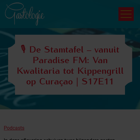
🎙️ De Stamtafel – vanuit
Paradise FM: Van
Kwalitaria tot Kippengrill
op Curaçao | S17E11
Podcasts