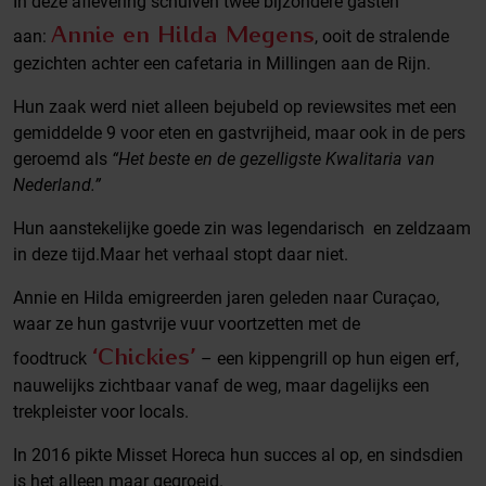
In deze aflevering schuiven twee bijzondere gasten
Annie en Hilda Megens
aan:
, ooit de stralende
gezichten achter een cafetaria in Millingen aan de Rijn.
Hun zaak werd niet alleen bejubeld op reviewsites met een
gemiddelde 9 voor eten en gastvrijheid, maar ook in de pers
geroemd als
“Het beste en de gezelligste Kwalitaria van
Nederland.”
Hun aanstekelijke goede zin was legendarisch en zeldzaam
in deze tijd.Maar het verhaal stopt daar niet.
Annie en Hilda emigreerden jaren geleden naar Curaçao,
waar ze hun gastvrije vuur voortzetten met de
‘Chickies’
foodtruck
– een kippengrill op hun eigen erf,
nauwelijks zichtbaar vanaf de weg, maar dagelijks een
trekpleister voor locals.
In 2016 pikte Misset Horeca hun succes al op, en sindsdien
is het alleen maar gegroeid.