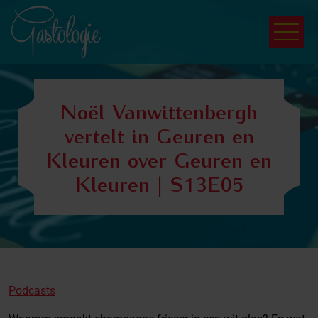
Noël Vanwittenbergh
vertelt in Geuren en
Kleuren over Geuren en
Kleuren | S13E05
Podcasts