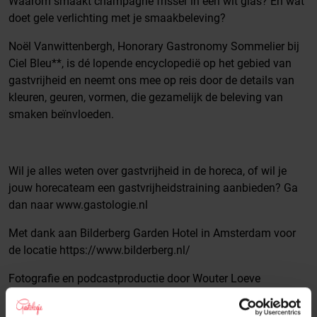
Waarom smaakt champagne frisser in een wit glas? En wat
doet gele verlichting met je smaakbeleving?
Noël Vanwittenbergh, Honorary Gastronomy Sommelier bij
Ciel Bleu**, is dé lopende encyclopedië op het gebied van
gastvrijheid en neemt ons mee op reis door de details van
kleuren, geuren, vormen, die gezamelijk de beleving van
smaken beïnvloeden.
Wil je alles weten over gastvrijheid in de horeca, of wil je
jouw horecateam een gastvrijheidstraining aanbieden? Ga
dan naar ⁠www.gastologie.nl⁠
Met dank aan Bilderberg Garden Hotel in Amsterdam voor
de locatie https://www.bilderberg.nl/
Fotografie en podcastproductie door Wouter Loeve
- ⁠www.nicepictures.nl