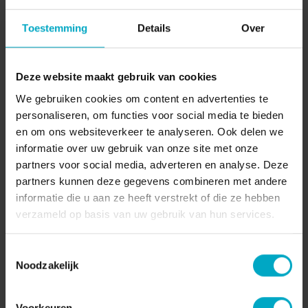
04-10-2024
Toestemming
Details
Over
Pagina delen:
Deze website maakt gebruik van cookies
We gebruiken cookies om content en advertenties te
personaliseren, om functies voor social media te bieden
en om ons websiteverkeer te analyseren. Ook delen we
informatie over uw gebruik van onze site met onze
partners voor social media, adverteren en analyse. Deze
partners kunnen deze gegevens combineren met andere
informatie die u aan ze heeft verstrekt of die ze hebben
verzameld op basis van uw gebruik van hun services.
Toestemmingsselectie
Noël Vanwittenbergh vertelt in
Noodzakelijk
Geuren en Kleuren over Geuren
en Kleuren | S13E05
Voorkeuren