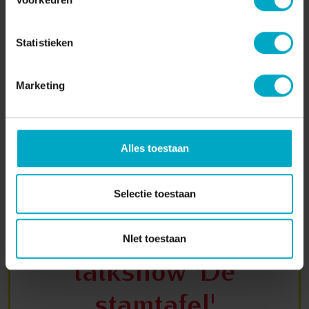
/
22:14
04 OKTOBER 2024
Statistieken
Marketing
Luisteren
Alles toestaan
Word gast aan tafel
Selectie toestaan
bij podcast en
NIet toestaan
talkshow 'De
stamtafel'