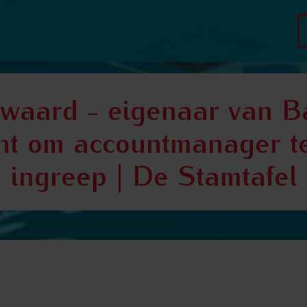
waard - eigenaar van Ba
ht om accountmanager te 
n ingreep | De Stamtafe
n Barrika - zette de horeca in de wacht om accountmanager te wor