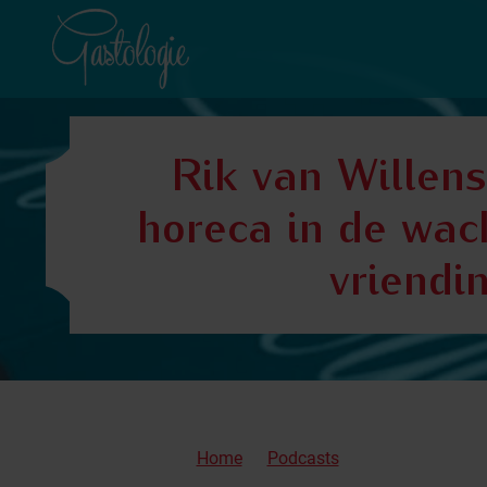
Rik van Willens
horeca in de wac
vriendi
Home
Podcasts
Rik van Willenswaard - eigenaar va