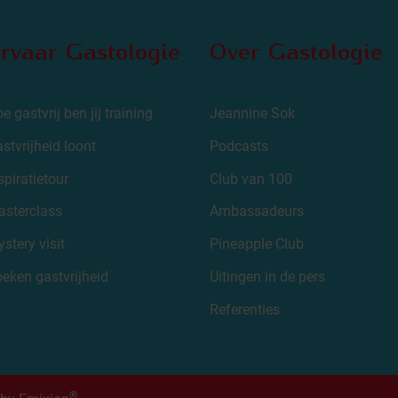
rvaar Gastologie
Over Gastologie
e gastvrij ben jij training
Jeannine Sok
stvrijheid loont
Podcasts
spiratietour
Club van 100
sterclass
Ambassadeurs
stery visit
Pineapple Club
eken gastvrijheid
Uitingen in de pers
Referenties
®