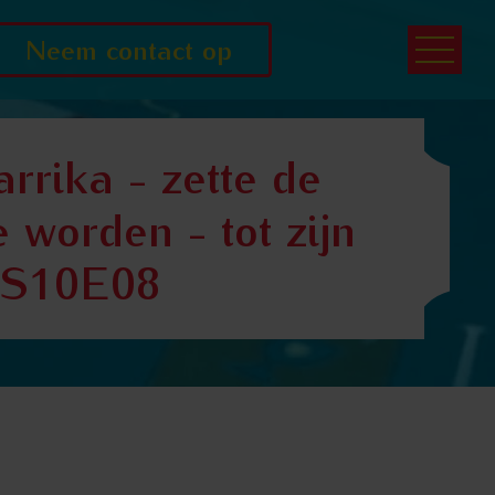
Neem contact op
rrika - zette de
worden - tot zijn
l S10E08
den - tot zijn vriendin ingreep | De