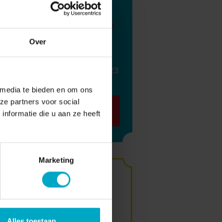
worden - tot zijn
vriendin ingreep | De
Stamtafel S10E08
Over
/
37:16
08 DECEMBER 2023
 media te bieden en om ons
ze partners voor social
Luisteren
nformatie die u aan ze heeft
Marketing
Word gast
aan tafel bij
Alles toestaan