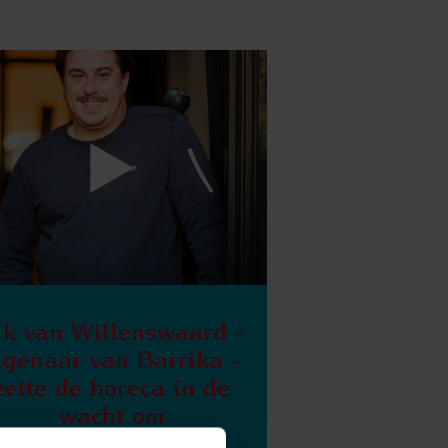
ik van Willenswaard -
igenaar van Barrika -
zette de horeca in de
wacht om
accountmanager te