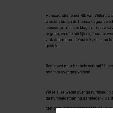
Stamtafel S10E08
Horecaondernemer Rik van Willenswaar
was om buiten de horeca te gaan werke
leaseauto - niets te klagen. Toch wist
te gaan, en uiteindelijk eigenaar te 
vlak daarna om de hoek kijken, dus h
gesteld.
Benieuwd naar het hele verhaal? Luist
podcast over gastvrijheid.
Wil je alles weten over gastvrijheid in
gastvrijheidstraining aanbieden? Ga d
Met dank aan Brasserie MANNA voor d