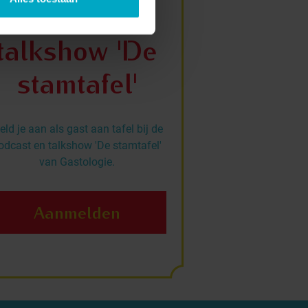
podcast en
talkshow 'De
stamtafel'
ld je aan als gast aan tafel bij de
odcast en talkshow 'De stamtafel'
van Gastologie.
Aanmelden