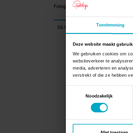
Fotografie en podcastproductie door W
Toestemming
08-12-2023
Deze website maakt gebruik
We gebruiken cookies om cont
websiteverkeer te analyseren
media, adverteren en analys
verstrekt of die ze hebben v
Toestemmingsselectie
Noodzakelijk
NIet toestaan