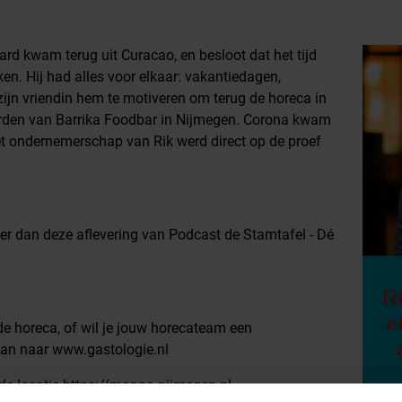
d kwam terug uit Curacao, en besloot dat het tijd
n. Hij had alles voor elkaar: vakantiedagen,
 zijn vriendin hem te motiveren om terug de horeca in
worden van Barrika Foodbar in Nijmegen. Corona kwam
et ondernemerschap van Rik werd direct op de proef
er dan deze aflevering van Podcast de Stamtafel - Dé
R
e
 de horeca, of wil je jouw horecateam een
an naar ⁠www.gastologie.nl⁠
e locatie https://manna-nijmegen.nl