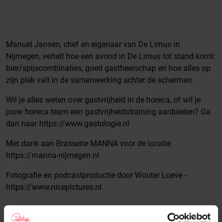
Manuel Jansen, chef en eigenaar van De Limus in
Nijmegen, vertelt hoe een avond in De Limus tot stand komt:
bier/spijscombinaties, goed gastheerschap en hoe alles op
zijn plek valt in de samenwerking achter de schermen.
Wil je alles weten over gastvrijheid in de horeca, of wil je
jouw horeca team een gastvrijheidstraining aanbieden? Ga
dan naar https://www.gastologie.nl
Met dank aan Brasserie MANNA voor de locatie
https://manna-nijmegen.nl
Fotografie en podcastproductie door Wouter Loeve -
https://www.nicepictures.nl