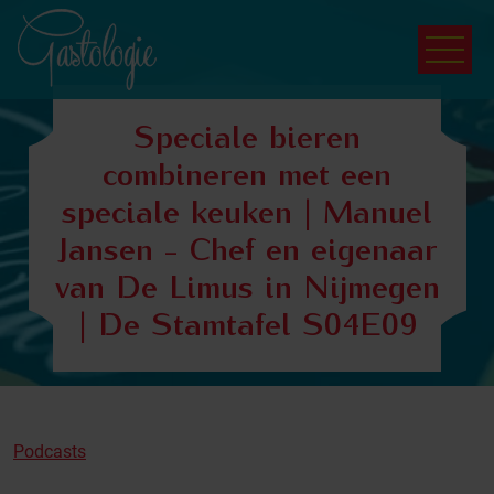
Speciale bieren
combineren met een
speciale keuken | Manuel
Jansen - Chef en eigenaar
van De Limus in Nijmegen
| De Stamtafel S04E09
Podcasts