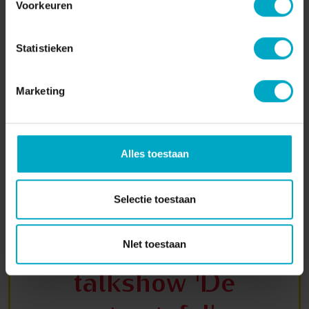
S04E09
Voorkeuren
Statistieken
/
35:20
04 NOVEMBER 2022
Marketing
Luisteren
Alles toestaan
Selectie toestaan
Word gast aan tafel
bij podcast en
NIet toestaan
talkshow 'De