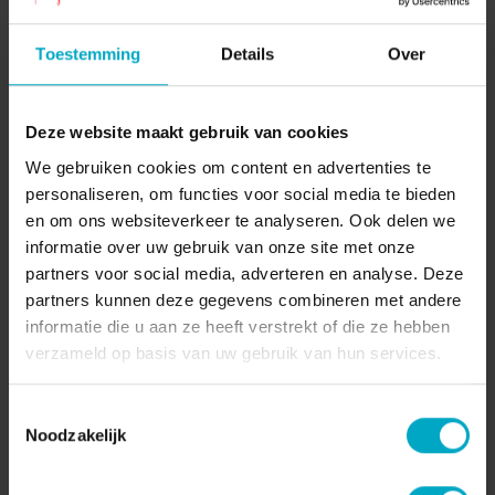
04-11-2022
Pagina delen:
Toestemming
Details
Over
Deze website maakt gebruik van cookies
We gebruiken cookies om content en advertenties te
personaliseren, om functies voor social media te bieden
en om ons websiteverkeer te analyseren. Ook delen we
informatie over uw gebruik van onze site met onze
partners voor social media, adverteren en analyse. Deze
partners kunnen deze gegevens combineren met andere
informatie die u aan ze heeft verstrekt of die ze hebben
verzameld op basis van uw gebruik van hun services.
Speciale bieren combineren met
een speciale keuken | Manuel
Toestemmingsselectie
Noodzakelijk
Jansen - Chef en eigenaar van De
Limus in Nijmegen | De Stamtafel