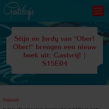
Stijn en Jordy van "Ober!
Ober!" brengen een nieuw
boek uit: Gastvrij! |
S15E04
Podcasts