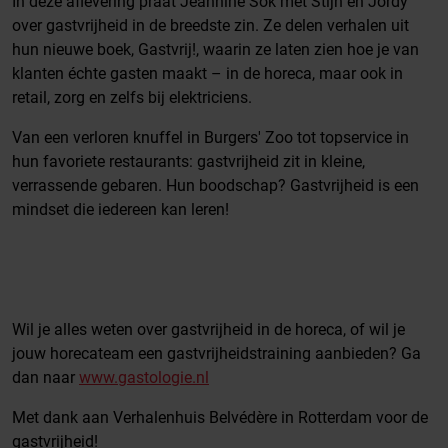
In deze aflevering praat Jeannine Sok met Stijn en Jordy
over gastvrijheid in de breedste zin. Ze delen verhalen uit
hun nieuwe boek, Gastvrij!, waarin ze laten zien hoe je van
klanten échte gasten maakt – in de horeca, maar ook in
retail, zorg en zelfs bij elektriciens.
Van een verloren knuffel in Burgers' Zoo tot topservice in
hun favoriete restaurants: gastvrijheid zit in kleine,
verrassende gebaren. Hun boodschap? Gastvrijheid is een
mindset die iedereen kan leren!
Wil je alles weten over gastvrijheid in de horeca, of wil je
jouw horecateam een gastvrijheidstraining aanbieden? Ga
dan naar
⁠⁠⁠⁠⁠⁠⁠⁠⁠⁠⁠www.gastologie.nl⁠⁠⁠⁠⁠⁠⁠⁠⁠⁠⁠
Met dank aan Verhalenhuis Belvédère in Rotterdam voor de
gastvrijheid!