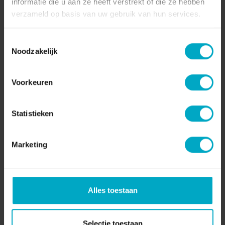
informatie die u aan ze heeft verstrekt of die ze hebben
verzameld op basis van uw gebruik van hun services.
Toestemmingsselectie
Noodzakelijk
Voorkeuren
Statistieken
Stijn en Jordy van "Ober! Ober!"
Marketing
brengen een nieuw boek uit:
Gastvrij! | S15E04
Alles toestaan
/
24:31
28 FEBRUARI 2025
Selectie toestaan