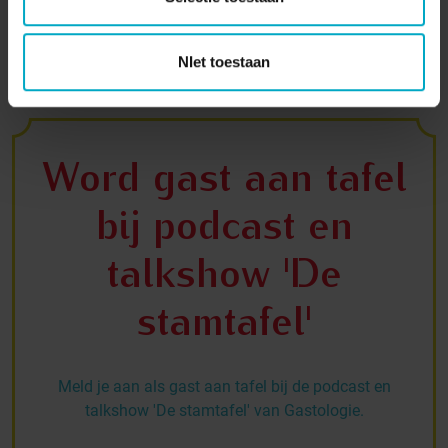
Luisteren
NIet toestaan
Word gast aan tafel
bij podcast en
talkshow 'De
stamtafel'
Meld je aan als gast aan tafel bij de podcast en
talkshow 'De stamtafel' van Gastologie.