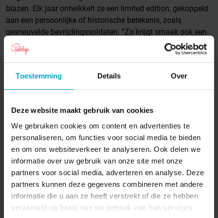
blazen. Elk jaar ontwikkelt ze een limited edition, gekoppeld
aan een persoonlijke of historische betekenis, zoals
gesneuvelde bevrijdingssoldaten. “Zo krijgt smaak ook een
ziel.”
Gastvrijheid en aandacht
Toestemming
Details
Over
Claudia sluit af met haar visie op gastvrijheid: het begint bij
aandacht voor detail en respect voor het product én de
klant. En dat sluit naadloos aan bij wat
De Stamtafel
wil
Deze website maakt gebruik van cookies
laten horen: hoe vakmanschap, verbinding en oprechte
We gebruiken cookies om content en advertenties te
interesse de basis vormen voor gastvrijheid.
personaliseren, om functies voor social media te bieden
en om ons websiteverkeer te analyseren. Ook delen we
informatie over uw gebruik van onze site met onze
partners voor social media, adverteren en analyse. Deze
partners kunnen deze gegevens combineren met andere
Met dank aan
informatie die u aan ze heeft verstrekt of die ze hebben
verzameld op basis van uw gebruik van hun services.
Deze aflevering is opgenomen bij Sjmaak in Geleen – een