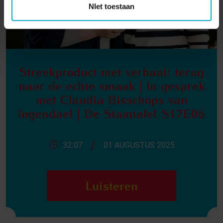
NIet toestaan
Streekproduct met verhaal: terug
naar de echte smaak | In gesprek
met Claudia Bisschops van
Ingendael | De Stamtafel S17E06
/
32:07
01 AUGUSTUS 2025
Luisteren