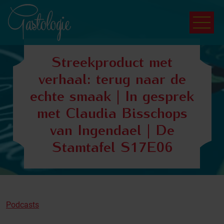
Streekproduct met
verhaal: terug naar de
echte smaak | In gesprek
met Claudia Bisschops
van Ingendael | De
Stamtafel S17E06
Podcasts