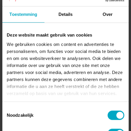
23-12-2022
Pagina delen:
Toestemming
Details
Over
Deze website maakt gebruik van cookies
We gebruiken cookies om content en advertenties te
personaliseren, om functies voor social media te bieden
en om ons websiteverkeer te analyseren. Ook delen we
informatie over uw gebruik van onze site met onze
partners voor social media, adverteren en analyse. Deze
partners kunnen deze gegevens combineren met andere
informatie die u aan ze heeft verstrekt of die ze hebben
verzameld op basis van uw gebruik van hun services.
Teddy Vrijmoet is SVH
Meesterschenker én directeur bij
Toestemmingsselectie
Noodzakelijk
Lindenberg Cultuurhuis – hoe
geef je gastvrijheid vorm deze