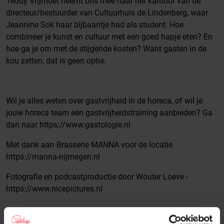
Teddy Vrijmoet neemt ons mee naar het kantoor van de
directeur/bestuurder van Cultuurhuis de Lindenberg, waar
Jeannine Sok haar bijbaantje had als student. Hoe
combineer je kunst en cultuur met een goed hapje eten? En
hoe ga je om met de stijgende kosten? Want gasten in de
kou zetten, dat is geen optie.
Wil je alles weten over gastvrijheid in de horeca, of wil je
jouw horeca team een gastvrijheidstraining aanbieden? Ga
dan naar https://www.gastologie.nl
Met dank aan Brasserie MANNA voor de locatie
https://manna-nijmegen.nl
Fotografie en podcastproductie door Wouter Loeve -
https://www.nicepictures.nl