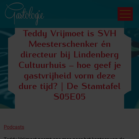
Teddy Vrijmoet is SVH
Meesterschenker én
directeur bij Lindenberg
Cultuurhuis – hoe geef je
gastvrijheid vorm deze
dure tijd? | De Stamtafel
S05E05
Podcasts