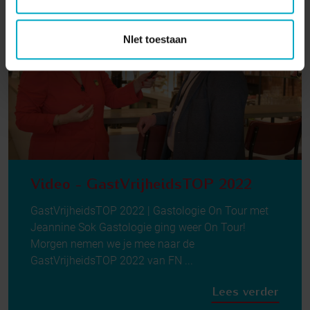
NIet toestaan
Video - GastVrijheidsTOP 2022
GastVrijheidsTOP 2022 | Gastologie On Tour met
Jeannine Sok Gastologie ging weer On Tour!
Morgen nemen we je mee naar de
GastVrijheidsTOP 2022 van FN ...
Lees verder