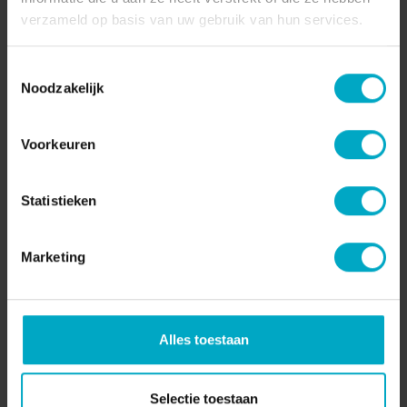
verzameld op basis van uw gebruik van hun services.
Toestemmingsselectie
Noodzakelijk
Voorkeuren
Video - Lancering boek Gastologie
Statistieken
Lancering boek Gastologie: "Hoe Gastvrij ben jij?"
door Jeannine Sok op 20-10-2021 Op 20 oktober
Marketing
2021 lanceerde Jeannine Sok het boek Hoe
Gastvrij be ...
Lees verder
Alles toestaan
Selectie toestaan