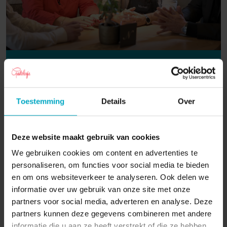
Video - SVH Meestertour
SVH Meestertour | Gastologie On Tour | Week van
de Horeca 2022 In deze special van Gastologie on
Toestemming
Details
Over
Tour reis je mee met Jeannine Sok en de Stichting
Va ...
Deze website maakt gebruik van cookies
Lees verder
We gebruiken cookies om content en advertenties te
personaliseren, om functies voor social media te bieden
en om ons websiteverkeer te analyseren. Ook delen we
informatie over uw gebruik van onze site met onze
partners voor social media, adverteren en analyse. Deze
partners kunnen deze gegevens combineren met andere
informatie die u aan ze heeft verstrekt of die ze hebben