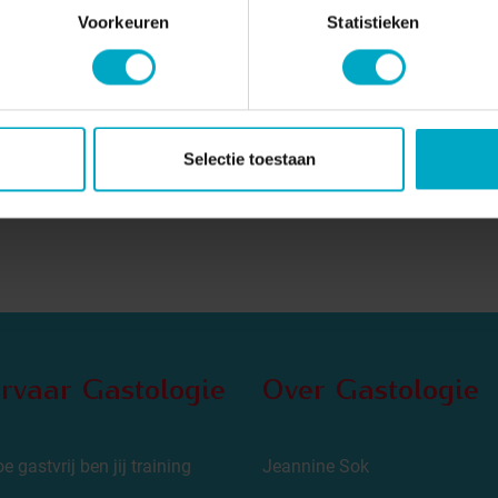
Voorkeuren
Statistieken
er
Selectie toestaan
rvaar Gastologie
Over Gastologie
e gastvrij ben jij training
Jeannine Sok