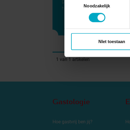
gastvrijheid tijdens Week van de
Noodzakelijk
ho ...
Lees verd
NIet toestaan
1 van 1 artikelen
Gastologie
E
Hoe gastvrij ben jij?
Ho