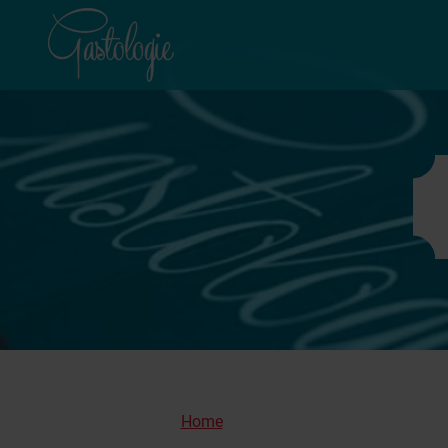
Home
Gezellig het keurmerk