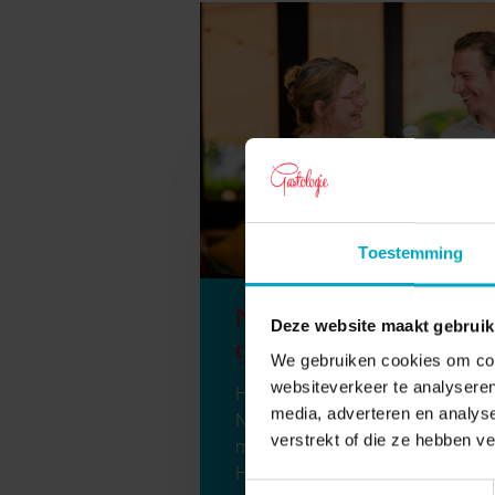
Toestemming
Nieuw keurmerk voo
Deze website maakt gebruik
gastvrijer Nederland
We gebruiken cookies om cont
websiteverkeer te analyseren
Het nieuwe keurmerk dat
media, adverteren en analys
Nederland gastvrijer moet gaan
verstrekt of die ze hebben v
maken! Jeannine Sok en Sven
Heijkoop lanceren keurmerk voor
Toestemmingsselectie