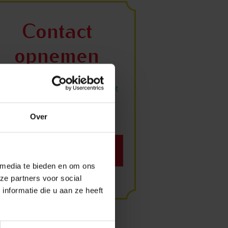
Contact
opnemen
eem contact op met Gezellig, hét
gastvrijheidskeurmerk voor de
horeca.
Over
Neem contact op
 media te bieden en om ons
ze partners voor social
nformatie die u aan ze heeft