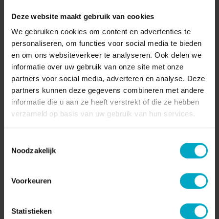
horecabranche en onder andere bekend van het bordspel
Deze website maakt gebruik van cookies
Gastologie en het boek Hoe Gastvrij ben jij? heeft
samengewerkt met Sven Heijkoop, Maitre en Sommelier bij
We gebruiken cookies om content en advertenties te
sterrenrestaurant Sense, om een set strenge criteria en
personaliseren, om functies voor social media te bieden
normen te ontwikkelen die bedrijven moeten naleven om in
en om ons websiteverkeer te analyseren. Ook delen we
aanmerking te komen voor dit prestigieuze keurmerk.
informatie over uw gebruik van onze site met onze
partners voor social media, adverteren en analyse. Deze
Meer aandacht aan goede service
partners kunnen deze gegevens combineren met andere
Het keurmerk is echter niet alleen weggelegd voor de haute
informatie die u aan ze heeft verstrekt of die ze hebben
cuisine, maar voor elke horecazaak. Het initiatief is ontstaan
verzameld op basis van uw gebruik van hun services.
vanuit de wens van beide gastvrijheidsexperts om
horecazaken te stimuleren meer aandacht te geven aan
Toestemmingsselectie
goede service, maar ook om horecaondernemers hierbij te
Noodzakelijk
prikkelen om haar medewerkers hiervoor dan ook voldoende
op te leiden en te trainen. "Met dit keurmerk willen we
Voorkeuren
bedrijven aanmoedigen om uit te blinken in gastvrijheid en
te laten zien dat ze zich inzetten voor het bieden van de best
mogelijke ervaring aan hun gasten," aldus Jeannine Sok.
Statistieken