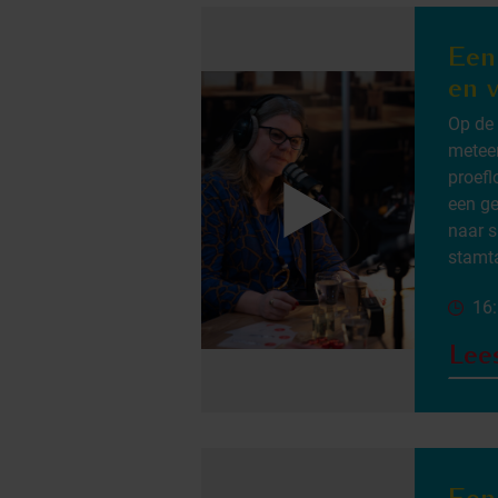
Een
en 
Op de 
meteen
proefl
een ge
naar 
stamta
16
Lee
Een