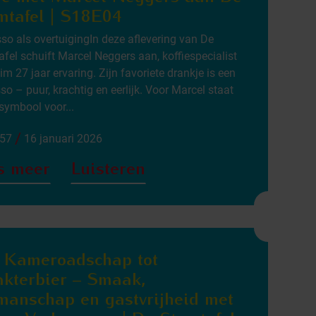
mtafel | S18E04
so als overtuigingIn deze aflevering van De
fel schuift Marcel Neggers aan, koffiespecialist
im 27 jaar ervaring. Zijn favoriete drankje is een
so – puur, krachtig en eerlijk. Voor Marcel staat
 symbool voor...
/
:57
16 januari 2026
s meer
Luisteren
 Kameroadschap tot
akterbier – Smaak,
manschap en gastvrijheid met