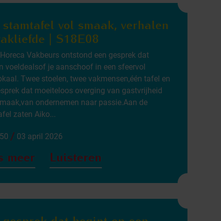
 stamtafel vol smaak, verhalen
vakliefde | S18E08
Horeca Vakbeurs ontstond een gesprek dat
 voeldealsof je aanschoof in een sfeervol
okaal. Twee stoelen, twee vakmensen,één tafel en
sprek dat moeiteloos overging van gastvrijheid
smaak,van ondernemen naar passie.Aan de
fel zaten Aiko...
/
:50
03 april 2026
s meer
Luisteren
 gesprek dat begint op een