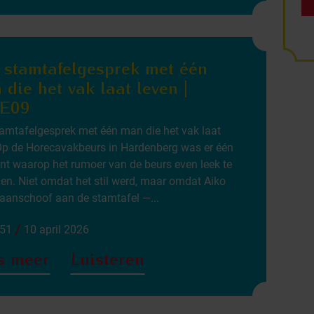
 stamtafelgesprek met één
die het vak laat leven |
E09
amtafelgesprek met één man die het vak laat
p de Horecavakbeurs in Hardenberg was er één
 waarop het rumoer van de beurs even leek te
llen. Niet omdat het stil werd, maar omdat Aiko
aanschoof aan de stamtafel —...
/
:51
10 april 2026
s meer
Luisteren