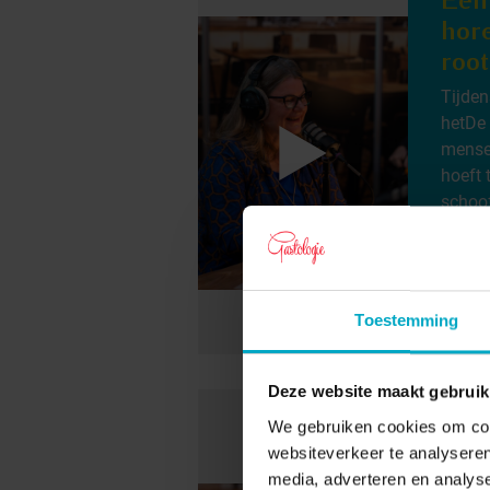
hor
roo
Tijden
hetDe
mensen
hoeft 
schoof
33
Lee
Toestemming
Deze website maakt gebruik
We gebruiken cookies om cont
De 
websiteverkeer te analyseren
men
media, adverteren en analys