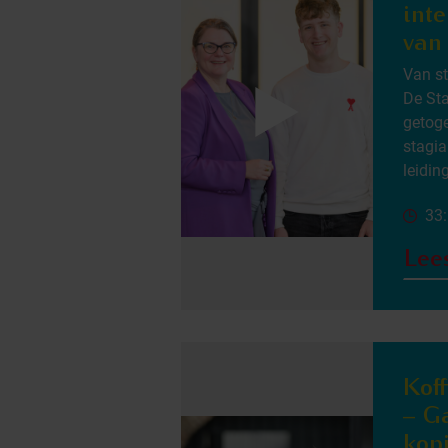
int
van
Van st
De Sta
getoge
stagia
leiding
33
Lee
Koff
– Ga
kop