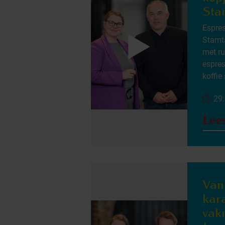
Sta
Espres
Stamta
met ru
espres
koffie
29
Lee
Van
kar
vak