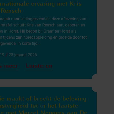
ernationale ervaring met Kris
 Rensch
agiair naar leidinggevendeIn deze aflevering van
mtafel schuift Kris van Rensch aan, geboren en
n in Horst. Hij begon bij Graaf ter Horst als
ir tijdens zijn horecaopleiding en groeide door tot
gevende. In korte tijd...
/
:19
23 januari 2026
s meer
Luisteren
ie maakt of breekt de beleving
stvrijheid tot in het laatste
je met Marcel Neggers aan De