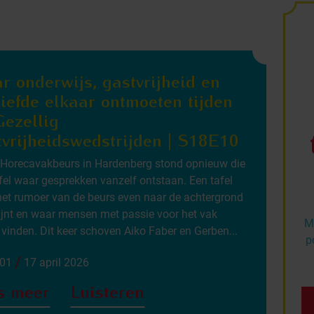
r onderwijs, gastvrijheid en
liefde elkaar ontmoeten tijden
Gezellig
tvrijheidswedstrijden | S18E10
 Horecavakbeurs in Hardenberg stond opnieuw die
fel waar gesprekken vanzelf ontstaan. Een tafel
et rumoer van de beurs even naar de achtergrond
jnt en waar mensen met passie voor het vak
Me
 vinden. Dit keer schoven Aiko Faber en Gerben...
p
/
:01
17 april 2026
s meer
Luisteren