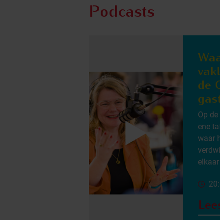
Podcasts
Waa
vak
de 
gas
Op de
ene ta
waar h
verdwi
elkaar
20
Lee