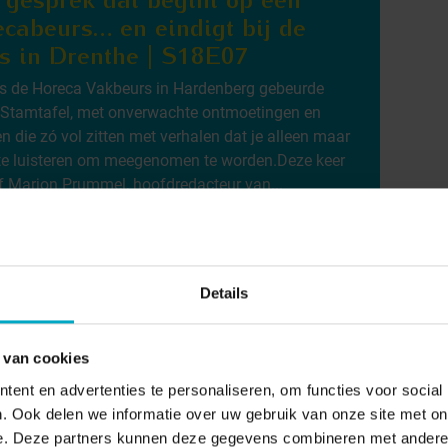
ecabeurs… en eindigt bij de
ts in Drenthe | S18E07
s de Horeca Vakbeurs in Hardenberg gebeurde
 Stamtafel, met onverwachte ontmoetingen en
 die zó vol zitten met verhalen dat je alleen maar
te luisteren om meegenomen te worden.Deze keer
 Marjon Prummel, hoofdredacteur van...
/
:45
27 maart 2026
s meer
Luisteren
Details
 van cookies
ent en advertenties te personaliseren, om functies voor social
Stamtafel – Een verhaal over
. Ook delen we informatie over uw gebruik van onze site met on
sen, momenten en de magie
e. Deze partners kunnen deze gegevens combineren met andere i